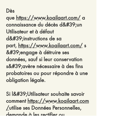
Dès
que
https://www.koailaart.com/
a
connaissance du décès d&#39;un
Utilisateur et à défaut
d&#39;instructions de sa
part,
https://www.koailaart.com/
s
&#39;engage à détruire ses
données, sauf si leur conservation
s&#39;avère nécessaire à des fins
probatoires ou pour répondre à une
obligation légale.
Si l&#39;Utilisateur souhaite savoir
comment
https://www.koailaart.com
/
utilise ses Données Personnelles,
demande à les rectifier ou
s&#39;oppose à leur traitement,
l&#39;Utilisateur peut