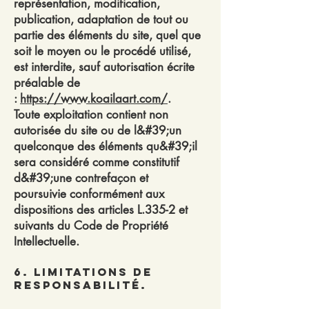
représentation, modification,
publication, adaptation de tout ou
partie des éléments du site, quel que
soit le moyen ou le procédé utilisé,
est interdite, sauf autorisation écrite
préalable de
:
https://www.koailaart.com/
.
Toute exploitation contient non
autorisée du site ou de l&#39;un
quelconque des éléments qu&#39;il
sera considéré comme constitutif
d&#39;une contrefaçon et
poursuivie conformément aux
dispositions des articles L.335-2 et
suivants du Code de Propriété
Intellectuelle.
6. Limitations de
responsabilité.